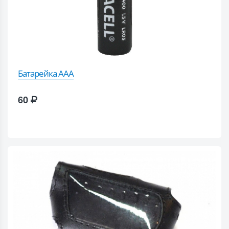
Батарейка AAA
60