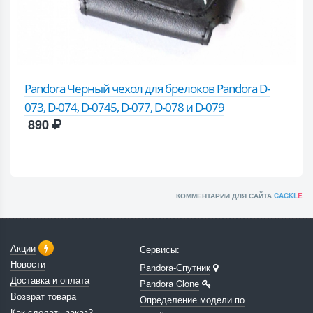
Pandora Черный чехол для брелоков Pandora D-
073, D-074, D-0745, D-077, D-078 и D-079
890
КОММЕНТАРИИ ДЛЯ САЙТА
CACKL
E
Акции
Сервисы:
Новости
Pandora-Спутник
Доставка и оплата
Pandora Clone
Возврат товара
Определение модели по
Как сделать заказ?