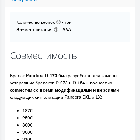
Количество кнопок
- три
Элемент питания
- AAA
Совместимость
Брелок
Pandora D-173
был разработан для замены
устаревших брелоков D-073 и D-154 и полностью
совместим
со всеми модификациями и версиями
следующих сигнализаций Pandora DXL и LX:
1870i
2500i
3000
3000i
3100