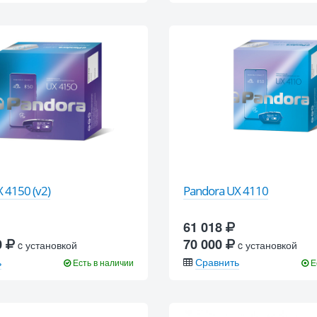
 4150 (v2)
Pandora UX 4110
61 018
0
70 000
c установкой
c установкой
ь
Сравнить
Есть в наличии
Е