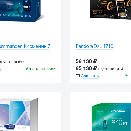
Commander Фирменный
Pandora DXL 4710
56 130
c установкой
65 130
ь
c установкой
Есть в наличии
Сравнить
Е