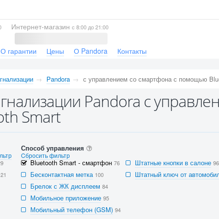
Интернет-магазин
0
с 8:00 до 21:00
О гарантии
Цены
О Pandora
Контакты
гнализации
Pandora
с управлением со смартфона с помощью Blue
гнализации Pandora с управле
oth Smart
Способ управления
льтр
Cбросить фильтр
Bluetooth Smart - смартфон
Штатные кнопки в салоне
29
76
96
Бесконтактная метка
Штатный ключ от автомобил
121
100
Брелок с ЖК дисплеем
84
Мобильное приложение
95
Мобильный телефон (GSM)
94