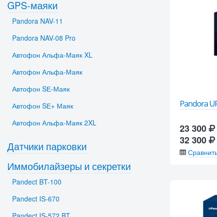
GPS-маяки
Pandora NAV-11
Pandora NAV-08 Pro
Автофон Альфа-Маяк XL
Автофон Альфа-Маяк
Автофон SЕ-Маяк
Pandora U
Автофон SЕ+ Маяк
Автофон Альфа-Маяк 2XL
23 300
32 300
Датчики парковки
Сравнит
Иммобилайзеры и секретки
Pandect BT-100
Pandect IS-670
Pandect IS-572 BT