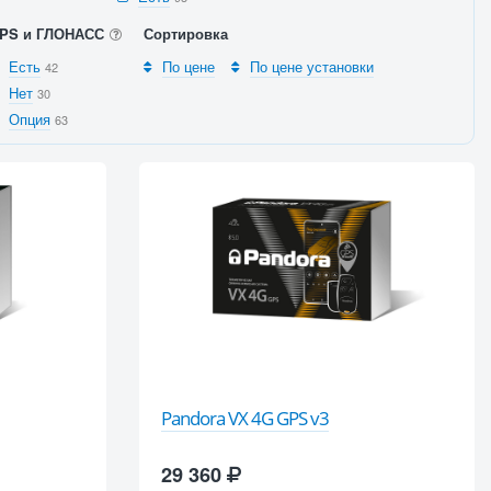
PS и ГЛОНАСС
Сортировка
Есть
По цене
По цене установки
42
Нет
30
Опция
63
Pandora VX 4G GPS v3
29 360