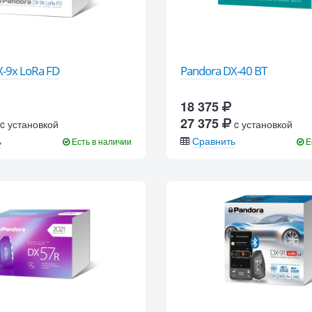
X-9x LoRa FD
Pandora DX-40 BT
18 375
27 375
c установкой
c установкой
ь
Сравнить
Есть в наличии
Е