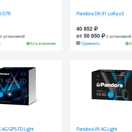
X-57R
Pandora DX-91 LoRa v3
40 852
от 50 850
c установкой
c установкой
ь
Сравнить
Есть в наличии
Е
 4G GPS FD Light
Pandora VX 4G Light