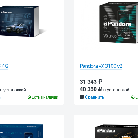
F 4G
Pandora VX 3100 v2
31 343
40 350
c установкой
c установкой
ь
Сравнить
Есть в наличии
Е