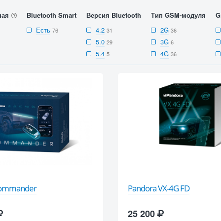
ная
Bluetooth Smart
Версия Bluetooth
Тип GSM-модуля
G
Есть
4.2
2G
76
31
36
5.0
3G
29
6
5.4
4G
5
36
Commander
Pandora VX-4G FD
25 200