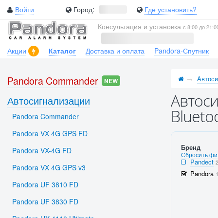
Войти
Город:
Где установить?
Консультация и установка
с 8:00 до 21:0
Акции
Каталог
Доставка и оплата
Pandora-Спутник
Pandora Commander
Автоси
NEW
Автоси
Автосигнализации
Blueto
Pandora Commander
Pandora VX 4G GPS FD
Бренд
Pandora VX-4G FD
Сбросить фи
Pandect
Pandora VX 4G GPS v3
Pandora
Pandora UF 3810 FD
Pandora UF 3830 FD