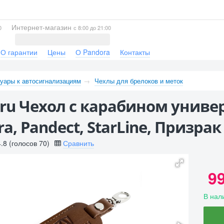
Интернет-магазин
0
с 8:00 до 21:00
О гарантии
Цены
О Pandora
Контакты
уары к автосигнализациям
Чехлы для брелоков и меток
.ru Чехол с карабином унив
a, Pandect, StarLine, Призрак
4.8
(голосов
70
)
Сравнить
9
В нал